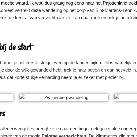
e moeite waard. Ik wou dus graag nog eens naar het Pajottenland tre
schreef vertrekt deze wandeling op het dorp van Sint-Martens-Lennik.
n is de kerk al van ver zichtbaar. Je kan daar meteen ook je auto kw
ij de start
moet je het eerste stukje even op de tanden bijten. Dit is namelijk vo
 door de wijk gewandeld hebt, trek je naar boven en dan het veld in
Dus dat korte stukje verharding neem je er zeker met plezier bij.
rs
a allerlei weggetjes brengt ze je naar een hoger gelegen stukje ongere
enieten van de mooie
Pajotse vergezichten
! De klimmetjes zijn me