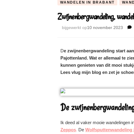
WANDELEN IN BRABANT
WAND
Zwijnenbergwandeling, wandel 
bijgewerkt op
10 november 2023
D
e zwijnenbergwandeling start aan
Pajottenland. Wat er allemaal te zie
kunnen genieten van dit mooi stukj
Lees vlug mijn blog en zet je scho
De zwijnenbergwandelin
Ik deed al vaker mooie wandelingen i
Zeppos
.
De
Wolfsputtenwandeling i