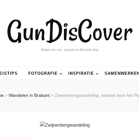
GunDisCover
Belgische reis, wandel en lifestyle blog
EISTIPS
FOTOGRAFIE
INSPIRATIE
SAMENWERKE
tie
>
Wandelen in Brabant
>
Zwijnenbergwandeling, wandel door het Pa