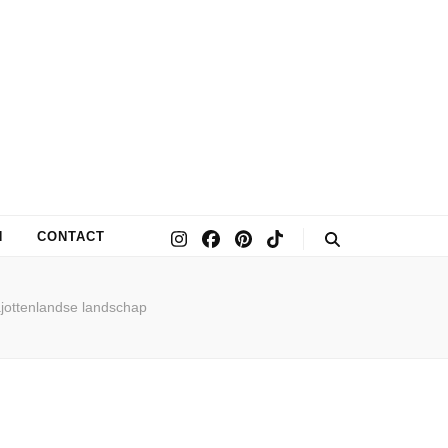
N
CONTACT
jottenlandse landschap