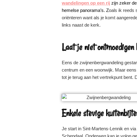
wandelingen op een rij
zijn zeker d
hemelse panorama’s. Z
oals ik reeds 
oriënteren want als je komt aangerede
links naast de kerk.
Laat je niet ontmoedigen b
Eens de zwijnenbergwandeling gestart 
centrum en een woonwijk. Maar eens je
tot je terug aan het vertrekpunt bent. 
Enkele stevige kuitenbijte
Je start in Sint-Martens-Lennik en vi
Schepdaal. Onderweg kan je volop g