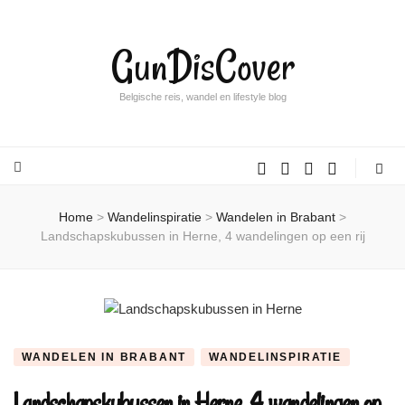
GunDisCover
Belgische reis, wandel en lifestyle blog
Home
>
Wandelinspiratie
>
Wandelen in Brabant
>
Landschapskubussen in Herne, 4 wandelingen op een rij
WANDELEN IN BRABANT
WANDELINSPIRATIE
Landschapskubussen in Herne, 4 wandelingen op