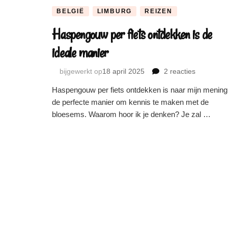
BELGIË
LIMBURG
REIZEN
Haspengouw per fiets ontdekken is de
ideale manier
bijgewerkt op
18 april 2025
2 reacties
op
Haspeng
Haspengouw per fiets ontdekken is naar mijn mening
per
de perfecte manier om kennis te maken met de
fiets
bloesems. Waarom hoor ik je denken? Je zal …
ontdekke
is
de
ideale
manier