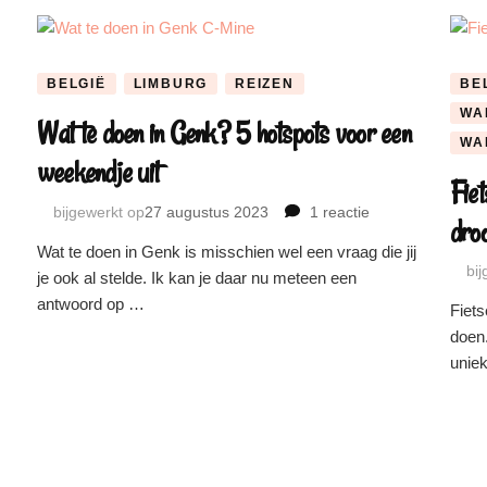
BELGIË
LIMBURG
REIZEN
BE
WA
Wat te doen in Genk? 5 hotspots voor een
WA
weekendje uit
Fie
bijgewerkt op
27 augustus 2023
1 reactie
op
dro
Wat
Wat te doen in Genk is misschien wel een vraag die jij
te
bi
je ook al stelde. Ik kan je daar nu meteen een
doen
antwoord op …
in
Fiets
Genk?
doen.
5
unie
hotspots
voor
een
weekendje
uit