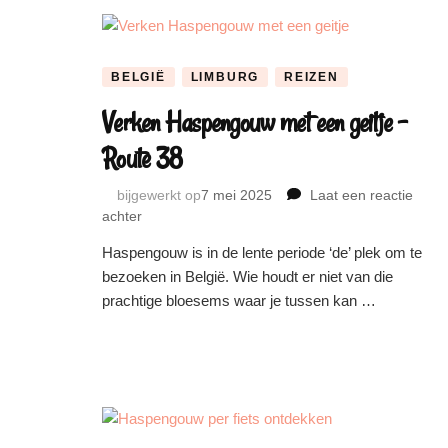
BELGIË
LIMBURG
REIZEN
Verken Haspengouw met een geitje –
Route 38
bijgewerkt op
7 mei 2025
Laat een reactie
achter
op
Verken
Haspengouw is in de lente periode ‘de’ plek om te
Haspengouw
bezoeken in België. Wie houdt er niet van die
met
prachtige bloesems waar je tussen kan …
een
geitje
–
Route
38