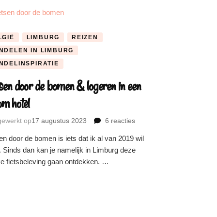
LGIË
LIMBURG
REIZEN
NDELEN IN LIMBURG
NDELINSPIRATIE
tsen door de bomen & logeren in een
om hotel
jgewerkt op
17 augustus 2023
6 reacties
op
Fietsen
en door de bomen is iets dat ik al van 2019 wil
door
 Sinds dan kan je namelijk in Limburg deze
de
ke fietsbeleving gaan ontdekken. …
bomen
&
logeren
in
een
droom