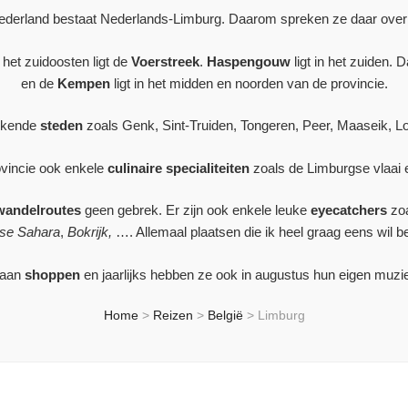
ederland bestaat Nederlands-Limburg. Daarom spreken ze daar over
 het zuidoosten ligt de
Voerstreek
.
Haspengouw
ligt in het zuiden. 
en de
Kempen
ligt in het midden en noorden van de provincie.
bekende
steden
zoals Genk, Sint-Truiden, Tongeren, Peer, Maaseik, 
ovincie ook enkele
culinaire specialiteiten
zoals de Limburgse vlaai 
 wandelroutes
geen gebrek. Er zijn ook enkele leuke
eyecatchers
zo
se Sahara
,
Bokrijk,
…. Allemaal plaatsen die ik heel graag eens wil 
gaan
shoppen
en jaarlijks hebben ze ook in augustus hun eigen muzie
Home
>
Reizen
>
België
>
Limburg