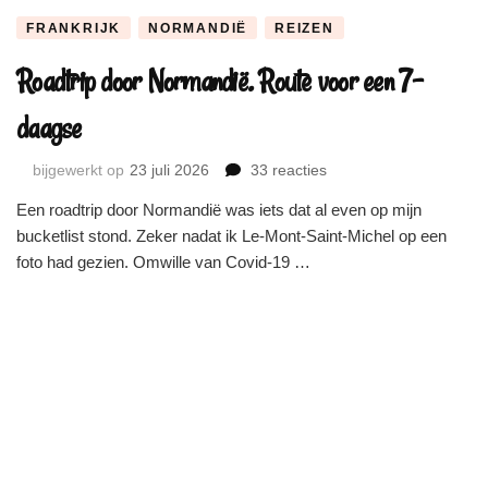
Cotentin
FRANKRIJK
NORMANDIË
REIZEN
Roadtrip door Normandië. Route voor een 7-
daagse
op
bijgewerkt op
23 juli 2026
33 reacties
Roadtrip
Een roadtrip door Normandië was iets dat al even op mijn
door
bucketlist stond. Zeker nadat ik Le-Mont-Saint-Michel op een
Normandië.
Route
foto had gezien. Omwille van Covid-19 …
voor
een
7-
daagse