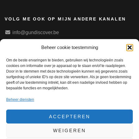
VOLG ME OOK OP MIJN ANDERE KANALEN
info@gundiscover.be
Beheer cookie toestemming
FOLLOW ME ON TIKTOK
Om de beste ervaringen te bieden, gebruiken wij technologieën zoals
cookies om informatie over je apparaat op te slaan en/of te raadplegen.
Door in te stemmen met deze technologieën kunnen wij gegevens zoals
surfgedrag of unieke ID's op deze site verwerken. Als je geen toestemming
geeft of uw toestemming intrekt, kan dit een nadelige invloed hebben op
bepaalde functies en mogelijkheden.
ARCHIEF
Beheer diensten
Archief
ACCEPTEREN
WEIGEREN
De teksten en beelden op deze website zijn eigendom van Gundi