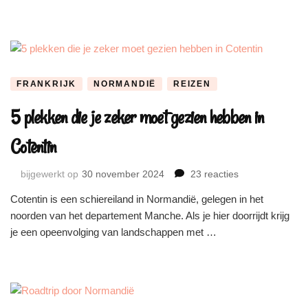
tips
voor
een
bezoek
FRANKRIJK
NORMANDIË
REIZEN
5 plekken die je zeker moet gezien hebben in
Cotentin
op
bijgewerkt op
30 november 2024
23 reacties
5
Cotentin is een schiereiland in Normandië, gelegen in het
plekken
noorden van het departement Manche. Als je hier doorrijdt krijg
die
je
je een opeenvolging van landschappen met …
zeker
moet
gezien
hebben
in