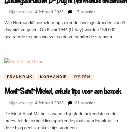
Landingsstranden D-Day in Normandië ontdekken
op
bijgewerkt op
4 februari 2023
17 reacties
Landingsstranden
Wie Normandië bezoekt mag zeker de landingsstranden van D-
D-
day niet vergeten. Op 6 juni 1944 (D-day) werden 156.000
Day
in
geallieerde troepen ingezet op de verschillende stranden …
Normandië
ontdekken
FRANKRIJK
NORMANDIË
REIZEN
Mont-Saint-Michel, enkele tips voor een bezoek
op
bijgewerkt op
4 februari 2023
21 reacties
Mont-
De Mont-Saint-Michel is waarschijnlijk de bekendste en de
Saint-
meest tot de verbeelding sprekende plaats van Frankrijk. In
Michel,
enkele
deze blog geef ik enkele tips voor een …