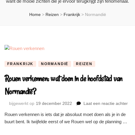
want de mooie zichten die je ervoor terugkrijgt zijn fenomenaal.
Home
>
Reizen
>
Frankrijk
>
Normandië
FRANKRIJK
NORMANDIË
REIZEN
Rouen verkennen: wat doen in de hoofdstad van
Normandië?
op
bijgewerkt op
19 december 2022
Laat een reactie achter
Ro
Rouen verkennen is iets dat je absoluut moet doen als je in de
ver
buurt bent. Ik twijfelde eerst of we Rouen wel op de planning …
wat
doe
in