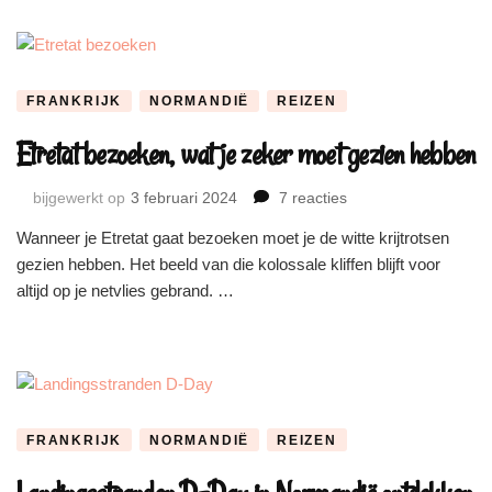
de
hoo
van
Nor
FRANKRIJK
NORMANDIË
REIZEN
Etretat bezoeken, wat je zeker moet gezien hebben
op
bijgewerkt op
3 februari 2024
7 reacties
Etretat
Wanneer je Etretat gaat bezoeken moet je de witte krijtrotsen
bezoeken,
gezien hebben. Het beeld van die kolossale kliffen blijft voor
wat
je
altijd op je netvlies gebrand. …
zeker
moet
gezien
hebben
FRANKRIJK
NORMANDIË
REIZEN