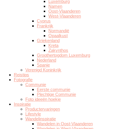
Luxemburg
Namen
Oost-Vlaanderen
West-Vlaanderen
Cyprus
Frankrijk
Normandië
Opaalkust
Griekenland
Kreta
Zakynthos
Groothertogdom Luxemburg
Nederland
Spanje
Verenigd Koninkrijk
Reistips
Fotografie
Communie
Eerste communie
Plechtige Communie
Foto ideeën hoekje
Inspiratie
Productervaringen
Lifestyle
Wandelinspiratie
Wandelen in Oost-Vlaanderen
Wandelen in West-Vlaanderen