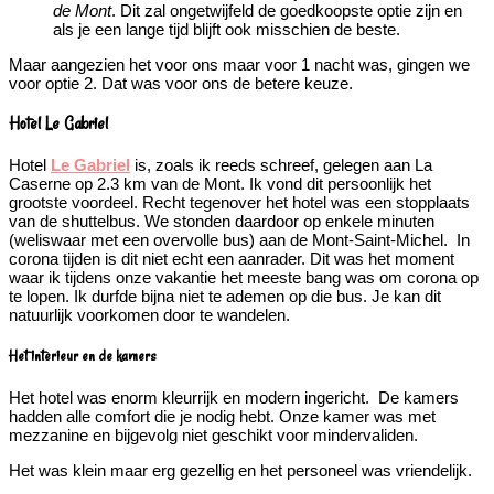
de Mont
. Dit zal ongetwijfeld de goedkoopste optie zijn en
als je een lange tijd blijft ook misschien de beste.
Maar aangezien het voor ons maar voor 1 nacht was, gingen we
voor optie 2. Dat was voor ons de betere keuze.
Hotel Le Gabriel
Hotel
Le Gabriel
is, zoals ik reeds schreef, gelegen aan La
Caserne op 2.3 km van de Mont. Ik vond dit persoonlijk het
grootste voordeel. Recht tegenover het hotel was een stopplaats
van de shuttelbus. We stonden daardoor op enkele minuten
(weliswaar met een overvolle bus) aan de Mont-Saint-Michel. In
corona tijden is dit niet echt een aanrader. Dit was het moment
waar ik tijdens onze vakantie het meeste bang was om corona op
te lopen. Ik durfde bijna niet te ademen op die bus. Je kan dit
natuurlijk voorkomen door te wandelen.
Het interieur en de kamers
Het hotel was enorm kleurrijk en modern ingericht. De kamers
hadden alle comfort die je nodig hebt. Onze kamer was met
mezzanine en bijgevolg niet geschikt voor mindervaliden.
Het was klein maar erg gezellig en het personeel was vriendelijk.