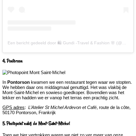
Een bericht gedeeld door 🛍 Gundi -Travel & Fashion 🌸 (@gundiscover)
4. Pontorson
In
Pontorson
kwamen we een restaurant tegen waar we stopten.
We hebben daar ons middagmaal genuttigd. Het was vlakbij de
Mont-Saint-Michel en sowieso goedkoper. Bovendien was het
lekker en hadden we er vanop het terras een prachtig zicht.
GPS adres
:
L’Atelier St Michel Ardevon et Café
, route de la côte,
50170 Pontorson, Frankrijk
5. Photopoint nabij de Mont-Saint-Michel
Toen we hier vertrokken waren we niet zo ver meer van onze