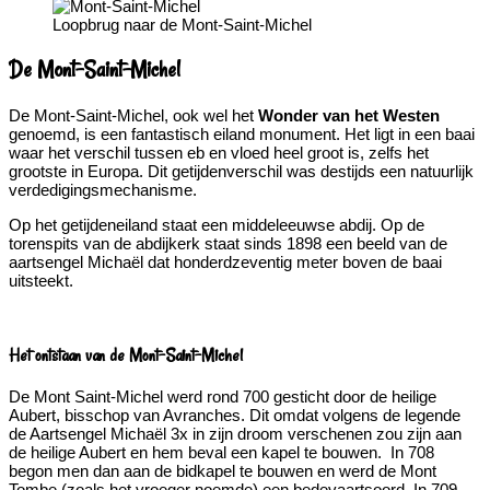
Loopbrug naar de Mont-Saint-Michel
De Mont-Saint-Michel
De Mont-Saint-Michel, ook wel het
Wonder van het Westen
genoemd, is een fantastisch eiland monument. Het ligt in een baai
waar het verschil tussen eb en vloed heel groot is, zelfs het
grootste in Europa. Dit getijdenverschil was destijds een natuurlijk
verdedigingsmechanisme.
Op het getijdeneiland staat een middeleeuwse abdij. Op de
torenspits van de abdijkerk staat sinds 1898 een beeld van de
aartsengel Michaël dat honderdzeventig meter boven de baai
uitsteekt.
Het ontstaan van de Mont-Saint-Michel
De Mont Saint-Michel werd rond 700 gesticht door de heilige
Aubert, bisschop van Avranches. Dit omdat volgens de legende
de Aartsengel Michaël 3x in zijn droom verschenen zou zijn aan
de heilige Aubert en hem beval een kapel te bouwen. In 708
begon men dan aan de bidkapel te bouwen en werd de Mont
Tombe (zoals het vroeger noemde) een bedevaartsoord. In 709