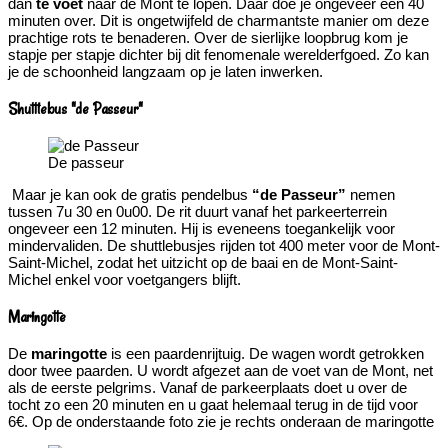
dan
te voet
naar de Mont te lopen. Daar doe je ongeveer een 40
minuten over. Dit is ongetwijfeld de charmantste manier om deze
prachtige rots te benaderen. Over de sierlijke loopbrug kom je
stapje per stapje dichter bij dit fenomenale werelderfgoed. Zo kan
je de schoonheid langzaam op je laten inwerken.
Shuttlebus "de Passeur"
De passeur
Maar je kan ook de gratis pendelbus
“de Passeur”
nemen
tussen 7u 30 en 0u00. De rit duurt vanaf het parkeerterrein
ongeveer een 12 minuten. Hij is eveneens toegankelijk voor
mindervaliden. De shuttlebusjes rijden tot 400 meter voor de Mont-
Saint-Michel, zodat het uitzicht op de baai en de Mont-Saint-
Michel enkel voor voetgangers blijft.
Maringotte
De
maringotte
is een paardenrijtuig. De wagen wordt getrokken
door twee paarden. U wordt afgezet aan de voet van de Mont, net
als de eerste pelgrims. Vanaf de parkeerplaats doet u over de
tocht zo een 20 minuten en u gaat helemaal terug in de tijd voor
6€. Op de onderstaande foto zie je rechts onderaan de maringotte