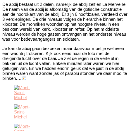
De abdij bestaat uit 2 delen, namelijk de abdij zelf en La Merveille.
De naam van de abdij is afkomstig van de gotische constructie
aan de noordkant van de abdij. Er zijn 6 hoofdzalen, verdeeld over
3 verdiepingen. De drie niveaus volgen de hiërarchie binnen het
klooster. De monniken woonden op het hoogste niveau in een
besloten wereld van kerk, klooster en refter. Op het middelste
niveau werden de hoge gasten ontvangen en het onderste niveau
was voor bedevaartgangers en soldaten.
Je kan de abdij gaan bezoeken maar daarvoor moet je wel even
een wachtrij trotseren. Kijk ook eens naar de foto met de
dreigende lucht over de baai. Je ziet de regen in de verte al in
bakken uit de lucht vallen. Enkele minuten later waren we hier
getuigen van. En we hadden enorm geluk dat we juist in de abdij
binnen waren want zonder jas of paraplu stonden we daar mooi te
blinken….