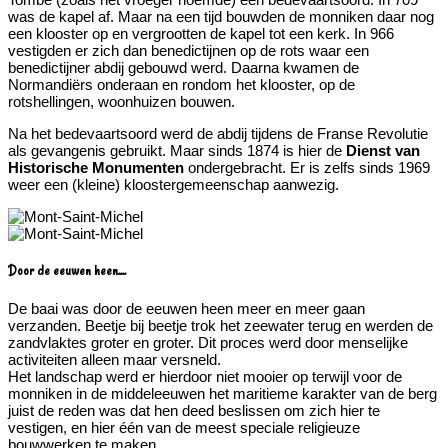
was de kapel af. Maar na een tijd bouwden de monniken daar nog
een klooster op en vergrootten de kapel tot een kerk. In 966
vestigden er zich dan benedictijnen op de rots waar een
benedictijner abdij gebouwd werd. Daarna kwamen de
Normandiërs onderaan en rondom het klooster, op de
rotshellingen, woonhuizen bouwen.
Na het bedevaartsoord werd de abdij tijdens de Franse Revolutie
als gevangenis gebruikt. Maar sinds 1874 is hier de
Dienst van
Historische Monumenten
ondergebracht. Er is zelfs sinds 1969
weer een (kleine) kloostergemeenschap aanwezig.
Door de eeuwen heen....
De baai was door de eeuwen heen meer en meer gaan
verzanden. Beetje bij beetje trok het zeewater terug en werden de
zandvlaktes groter en groter. Dit proces werd door menselijke
activiteiten alleen maar versneld.
Het landschap werd er hierdoor niet mooier op terwijl voor de
monniken in de middeleeuwen het maritieme karakter van de berg
juist de reden was dat hen deed beslissen om zich hier te
vestigen, en hier één van de meest speciale religieuze
bouwwerken te maken.