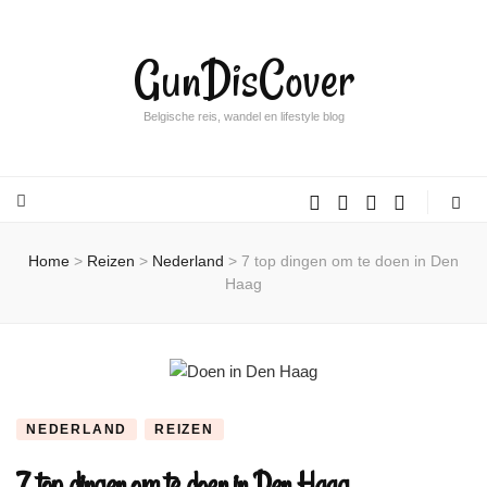
GunDisCover
Belgische reis, wandel en lifestyle blog
Home
>
Reizen
>
Nederland
>
7 top dingen om te doen in Den
Haag
NEDERLAND
REIZEN
7 top dingen om te doen in Den Haag