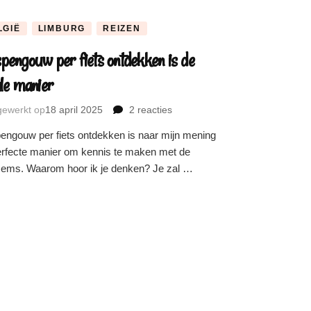
LGIË
LIMBURG
REIZEN
pengouw per fiets ontdekken is de
le manier
jgewerkt op
18 april 2025
2 reacties
op
Haspengouw
engouw per fiets ontdekken is naar mijn mening
per
erfecte manier om kennis te maken met de
fiets
sems. Waarom hoor ik je denken? Je zal …
ontdekken
is
de
ideale
manier