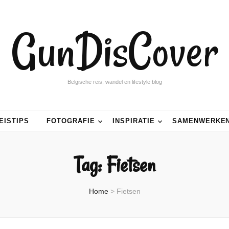
GunDisCover
Belgische reis, wandel en lifestyle blog
EISTIPS
FOTOGRAFIE
INSPIRATIE
SAMENWERKE
Tag:
Fietsen
Home
>
Fietsen