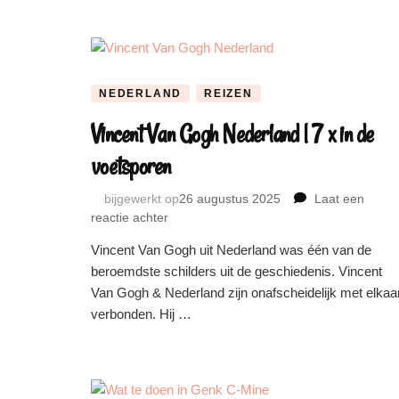
NEDERLAND
REIZEN
Vincent Van Gogh Nederland | 7 x in de
voetsporen
bijgewerkt op
26 augustus 2025
Laat een
reactie achter
op
Vincent
Vincent Van Gogh uit Nederland was één van de
Van
beroemdste schilders uit de geschiedenis. Vincent
Gogh
Van Gogh & Nederland zijn onafscheidelijk met elkaa
Nederland
|
verbonden. Hij …
7
x
in
de