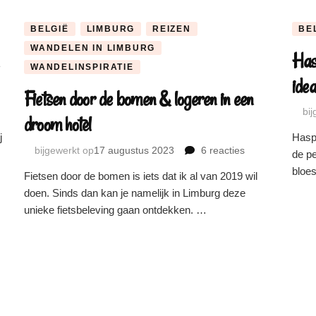
bezoek
BELGIË
LIMBURG
REIZEN
BE
WANDELEN IN LIMBURG
Has
WANDELINSPIRATIE
idea
Fietsen door de bomen & logeren in een
bi
droom hotel
j
Hasp
bijgewerkt op
17 augustus 2023
6 reacties
op
de p
Fietsen
bloe
Fietsen door de bomen is iets dat ik al van 2019 wil
door
?
doen. Sinds dan kan je namelijk in Limburg deze
de
unieke fietsbeleving gaan ontdekken. …
bomen
ots
&
logeren
in
ndje
een
droom
hotel