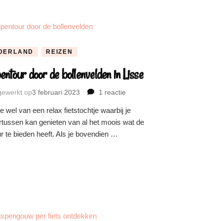
DERLAND
REIZEN
entour door de bollenvelden in Lisse
jgewerkt op
3 februari 2023
1 reactie
op
Tulpentour
e wel van een relax fietstochtje waarbij je
door
tussen kan genieten van al het moois wat de
de
r te bieden heeft. Als je bovendien …
bollenvelden
in
Lisse