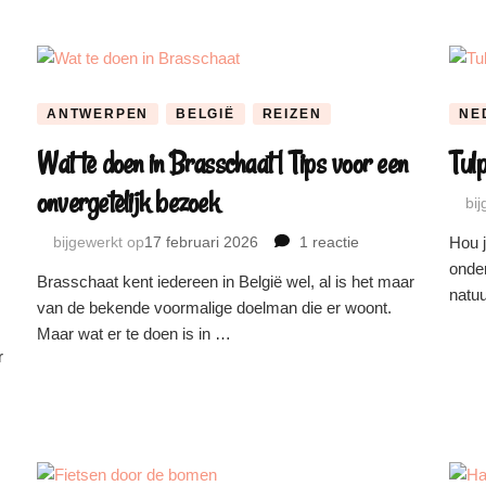
ANTWERPEN
BELGIË
REIZEN
NE
Wat te doen in Brasschaat | Tips voor een
Tulp
onvergetelijk bezoek
bi
bijgewerkt op
17 februari 2026
1 reactie
op
Hou j
Wat
onder
Brasschaat kent iedereen in België wel, al is het maar
te
natuu
van de bekende voormalige doelman die er woont.
doen
Maar wat er te doen is in …
in
r
Brasschaat
|
Tips
voor
een
onvergetelijk