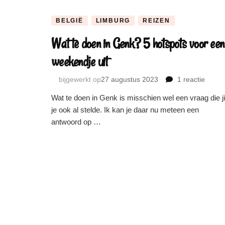
voetsporen
BELGIË
LIMBURG
REIZEN
Wat te doen in Genk? 5 hotspots voor een
weekendje uit
bijgewerkt op
27 augustus 2023
1 reactie
op
Wat
Wat te doen in Genk is misschien wel een vraag die ji
te
je ook al stelde. Ik kan je daar nu meteen een
doen
antwoord op …
in
Genk
5
hotsp
voor
een
weeke
uit