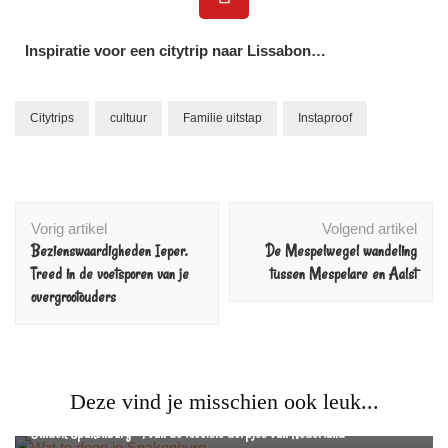
Inspiratie voor een citytrip naar Lissabon…
Citytrips
cultuur
Familie uitstap
Instaproof
Vorig artikel
Volgend artikel
Bezienswaardigheden Ieper.
De Mespelwegel wandeling
Treed in de voetsporen van je
tussen Mespelare en Aalst
overgrootouders
Deze vind je misschien ook leuk...
Nederland
Reizen
Ontdek Spakenburg – 1 van de mooiste dorpjes van Nederland