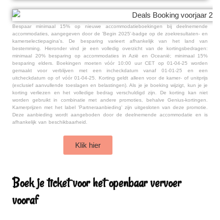
Bespaar minimaal 15% op nieuwe accommodatieboekingen bij deelnemende
accommodaties, aangegeven door de 'Begin 2025'-badge op de zoekresultaten- en
kamerselectiepagina's. De besparing varieert afhankelijk van het land van
bestemming. Hieronder vind je een volledig overzicht van de kortingsbedragen:
minimaal 20% besparing op accommodaties in Azië en Oceanië; minimaal 15%
besparing elders. Boekingen moeten vóór 10:00 uur CET op 01-04-25 worden
gemaakt voor verblijven met een incheckdatum vanaf 01-01-25 en een
uitcheckdatum op of vóór 01-04-25. Korting geldt alleen voor de kamer- of unitprijs
(exclusief aanvullende toeslagen en belastingen). Als je je boeking wijzigt, kun je je
korting verliezen en het volledige bedrag verschuldigd zijn. De korting kan niet
worden gebruikt in combinatie met andere promoties, behalve Genius-kortingen.
Kamerprijzen met het label 'Partneraanbieding' zijn uitgesloten van deze promotie.
Deze aanbieding wordt aangeboden door de deelnemende accommodatie en is
afhankelijk van beschikbaarheid.
Klik hier
Boek je ticket voor het openbaar vervoer
vooraf