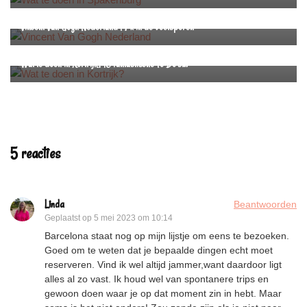
Nederland
Reizen
Vincent Van Gogh Nederland | 7 x in de voetsporen
België
Reizen
West-Vlaanderen
Wat te doen in Kortrijk? 13 fantastische To Do’s…
5 reacties
Linda
Beantwoorden
Geplaatst op
5 mei 2023 om 10:14
Barcelona staat nog op mijn lijstje om eens te bezoeken.
Goed om te weten dat je bepaalde dingen echt moet
reserveren. Vind ik wel altijd jammer,want daardoor ligt
alles al zo vast. Ik houd wel van spontanere trips en
gewoon doen waar je op dat moment zin in hebt. Maar