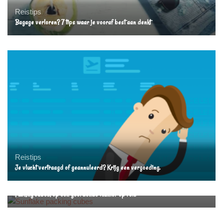
Reistips
Bagage verloren? 7 tips waar je vooraf best aan denkt
Reistips
Je vlucht vertraagd of geannuleerd? Krijg een vergoeding.
Productervaringen
Reistips
Packing cubes, op een geordende manier op reis