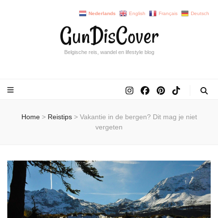
Nederlands
English
Français
Deutsch
GunDisCover
Belgische reis, wandel en lifestyle blog
Home
>
Reistips
>
Vakantie in de bergen? Dit mag je niet
vergeten