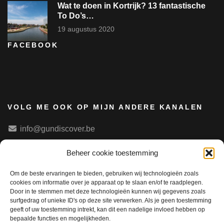
Wat te doen in Kortrijk? 13 fantastische
To Do’s…
19 augustus 2020
FACEBOOK
VOLG ME OOK OP MIJN ANDERE KANALEN
info@gundiscover.be
Beheer cookie toestemming
FOLLOW ME ON TIKTOK
Om de beste ervaringen te bieden, gebruiken wij technologieën zoals
cookies om informatie over je apparaat op te slaan en/of te raadplegen.
Door in te stemmen met deze technologieën kunnen wij gegevens zoals
surfgedrag of unieke ID's op deze site verwerken. Als je geen toestemming
geeft of uw toestemming intrekt, kan dit een nadelige invloed hebben op
bepaalde functies en mogelijkheden.