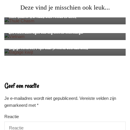
Deze vind je misschien ook leuk...
Productervaringen
Reistips
Thule Chasm: Wat maakt deze reistas zo uniek
Reistips
Reizen
Een visum aanvragen was nog nooit zo eenvoudig…
Reistips
Bagage verloren? 7 tips waar je vooraf best aan denkt
Geef een reactie
Je e-mailadres wordt niet gepubliceerd.
Vereiste velden zijn
gemarkeerd met
*
Reactie