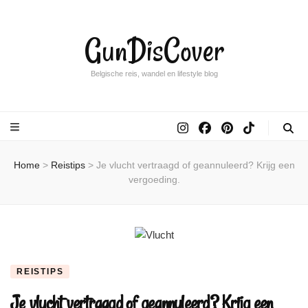
GunDisCover
Belgische reis, wandel en lifestyle blog
Home
>
Reistips
>
Je vlucht vertraagd of geannuleerd? Krijg een
vergoeding.
REISTIPS
Je vlucht vertraagd of geannuleerd? Krijg een