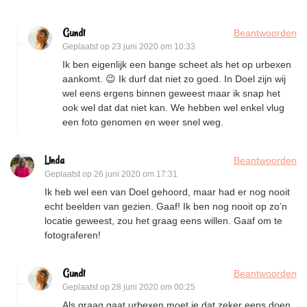
Gundi
Beantwoorden
Geplaatst op
23 juni 2020 om 10:33
Ik ben eigenlijk een bange scheet als het op urbexen
aankomt. 😉 Ik durf dat niet zo goed. In Doel zijn wij
wel eens ergens binnen geweest maar ik snap het
ook wel dat dat niet kan. We hebben wel enkel vlug
een foto genomen en weer snel weg.
Linda
Beantwoorden
Geplaatst op
26 juni 2020 om 17:31
Ik heb wel een van Doel gehoord, maar had er nog nooit
echt beelden van gezien. Gaaf! Ik ben nog nooit op zo’n
locatie geweest, zou het graag eens willen. Gaaf om te
fotograferen!
Gundi
Beantwoorden
Geplaatst op
28 juni 2020 om 00:25
Als graag gaat urbexen moet je dat zeker eens doen.