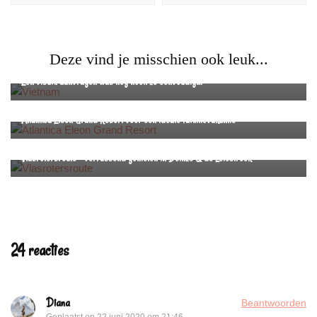
Deze vind je misschien ook leuk...
Reistips
Reizen
Een visum aanvragen was nog nooit zo eenvoudig…
Griekenland
Reizen
Zakynthos
Atlantica Eleon Grand Resort voor een ideale familievakantie
Oost-Vlaanderen
Reizen
Wandelen in Oost-Vlaanderen
Wandelinspiratie
Vlasrotersroute – verrassend genieten in Deinze & de Leiestreek
24 reacties
Diana
Beantwoorden
Geplaatst op
22 juni 2020 om 21:46