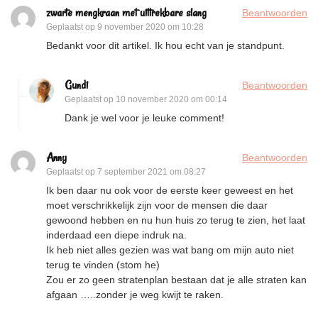
zwarte mengkraan met uittrekbare slang
Beantwoorden
Geplaatst op
9 november 2020 om 10:28
Bedankt voor dit artikel. Ik hou echt van je standpunt.
Gundi
Beantwoorden
Geplaatst op
10 november 2020 om 00:14
Dank je wel voor je leuke comment!
Anny
Beantwoorden
Geplaatst op
7 september 2021 om 08:27
Ik ben daar nu ook voor de eerste keer geweest en het
moet verschrikkelijk zijn voor de mensen die daar
gewoond hebben en nu hun huis zo terug te zien, het laat
inderdaad een diepe indruk na.
Ik heb niet alles gezien was wat bang om mijn auto niet
terug te vinden (stom he)
Zou er zo geen stratenplan bestaan dat je alle straten kan
afgaan …..zonder je weg kwijt te raken.