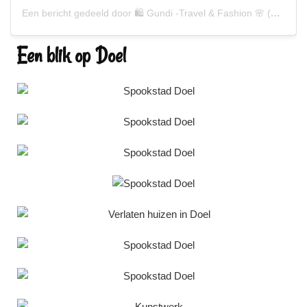
Een bericht gedeeld door 🛍 Gundi -Travel & Fashion 🌸 (@gundiscover)
Een blik op Doel