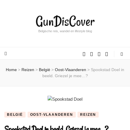
GunDisCover
Belgische reis, wandel en lifestyle blog
Home
>
Reizen
>
België
>
Oost-Vlaanderen
>
Spookstad Doel in
beeld. Griezel je mee…?
BELGIË
OOST-VLAANDEREN
REIZEN
Spookstad Doel in beeld. Griezel je mee…?