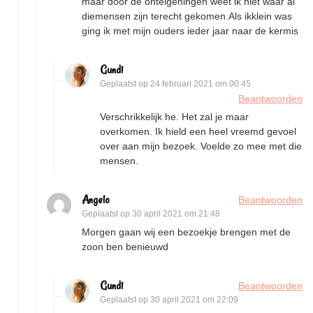
maar door de onteigeningen weet ik niet waar al
diemensen zijn terecht gekomen.Als ikklein was
ging ik met mijn ouders ieder jaar naar de kermis
Gundi
Geplaatst op
24 februari 2021 om 00:45
Beantwoorden
Verschrikkelijk he. Het zal je maar
overkomen. Ik hield een heel vreemd gevoel
over aan mijn bezoek. Voelde zo mee met die
mensen.
Angelo
Beantwoorden
Geplaatst op
30 april 2021 om 21:48
Morgen gaan wij een bezoekje brengen met de
zoon ben benieuwd
Gundi
Beantwoorden
Geplaatst op
30 april 2021 om 22:09